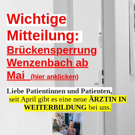
Wichtige
Mitteilung:
Brückensperrung
Wenzenbach ab
Mai
(hier anklicken)
Liebe Patientinnen und Patienten,
seit April gibt es eine neue
ÄRZTIN IN
WEITERBILDUNG
bei uns.